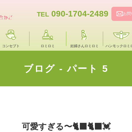
090-1704-2489
TEL
お問
コンセプト
ロミロミ
妊婦さんロミロミ
ハンモックロミ
ブログ - パート 5
可愛すぎる〜🐈‍⬛🐈‍⬛💓