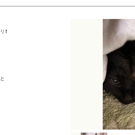
❗️
〜と
て