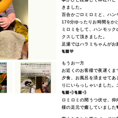
きました。
百合かごロミロミと、ハン
170分ゆったりお時間を
ミロミをして、ハンモック
クスして頂きました。
足湯ではハラミちゃんがお
🐈‍⬛💛
もうお一方
お近くのお客様で夜遅くま
夕食、お風呂を済ませてあ
りにいらっしゃいました。
🐈‍⬛💨🐈‍⬛💨
ロミロミの間うつ伏せ、仰
様の足元で癒していました🐈‍