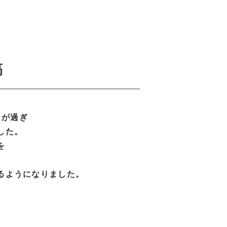
稿
月が過ぎ
した。
を
るようになりました。