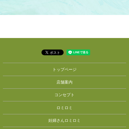
トップページ
店舗案内
コンセプト
ロミロミ
妊婦さんロミロミ