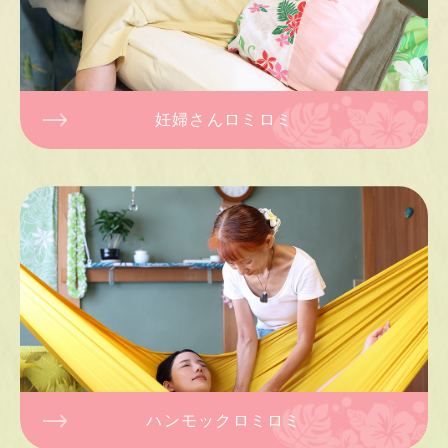
妊婦さんロミロミ
ハンモックロミロミ