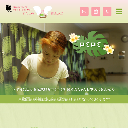
※動画の外観は以前の店舗のものとなっております