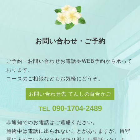
お問い合わせ・ご予約
ご予約・お問い合わせお電話やWEB予約から承って
おります。
コースのご相談などもお気軽にどうぞ。
お問い合わせ先 てんしの百合かご
090-1704-2489
TEL
非通知でのお電話はご遠慮ください。
施術中は電話に出られないことがありますが、
留守
電に入れていただければ折り返しお電話いたしま