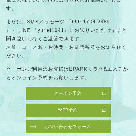
す。
または、SMSメッセージ 『090-1704-2489
』・ LINE 『yuriel1041』に
お送りいただけますと
聞き違いもなくご返答できます。
名前・コース名・お時間・お電話番号をお知らせく
ださい。
クーポンご利用のお客様は
EPARKリラク&エステか
らオンライン予約をお願いします。
クーポン予約
WEB予約
お問い合わせフォーム