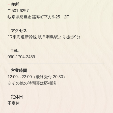
–
住所
〒501-6257
岐阜県羽島市福寿町平方9-25 2F
–
アクセス
JR東海道新幹線 岐阜羽島駅より徒歩9分
–
TEL
090-1704-2489
–
営業時間
12:00～22:00（最終受付 20:30）
※その他の時間帯は応相談
–
定休日
不定休