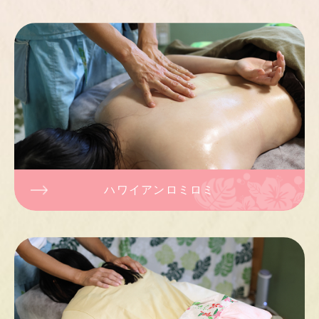
ハワイアンロミロミ