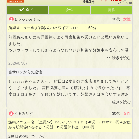
364
件
全て
女性
男性
しぃぃぃみゃん
20代
女性
施術メニュー名:妊婦さんのハワイアンロミロミ 60分
前回あんまりにも雰囲気がよく再度施術を受けたいと思いお願いし
ました。
ついウトウトしてしまうような心地いい施術で妊娠中も安心して受
けることができています。
･･･続きを読む
またよろしくお願いします?‍♀️
2026/07/07
当サロンからの返信
しぃぃぃみゃんさんへ、 昨日は2度目のご来店頂きましてありがと
うございました。 雰囲気落ち着いて頂けたようで良かったです、再
度ロミロミをさせて頂けて嬉しいです。妊婦さんはお会いする度お
腹が大きくなり赤ちゃんの成長を実感できてワクワクします!ニャン
･･･続きを読む
ズも分かるのかサロンにいる時間が多い気がします=^ ^==^ ^= 短
くるみりす
30代
女性
いお時間でしたがうとうとできて良かったですzzz 安心妊婦さんに
は大切ですね、またいらして下さいね♡ ニャンズと一緒に心よりお
施術メニュー名:【全員ok】ハワイアンロミロミ90分+アロマ330円＋お腹
待ちしております。 Aloha Mahalo 百合エル
から股関節ゆるゆる15分計105分通常料金11,880円
2度目の利用でした。