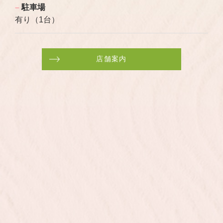
–
駐車場
有り（1台）
店舗案内