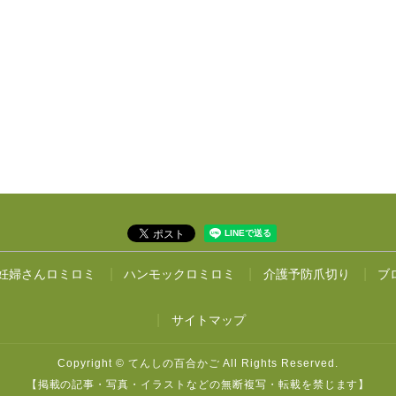
妊婦さんロミロミ
ハンモックロミロミ
介護予防爪切り
ブ
サイトマップ
Copyright © てんしの百合かご All Rights Reserved.
【掲載の記事・写真・イラストなどの無断複写・転載を禁じます】